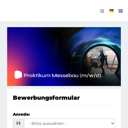
PRAKTIKUM MESSEBAU
(M/W/D)
Bewerbungsformular
Anrede
: