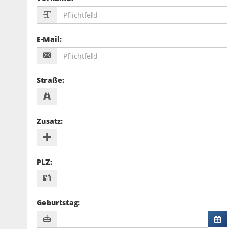
E-Mail
:
Straße
:
Zusatz
:
PLZ
:
Geburtstag
: