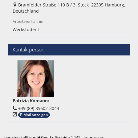
Bramfelder Straße 110 B / 3. Stock, 22305 Hamburg,
Deutschland
Arbeitsverhältnis
Werkstudent
Kontaktperson
Patrizia Komann
:
+49 (89) 85602-3044
E-Mail anzeigen
bereitgestellt von
HRworks GmbH
v.1.145 -
Impressum
-