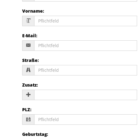
Vorname
:
E-Mail
:
Straße
:
Zusatz
:
PLZ
:
Geburtstag
: