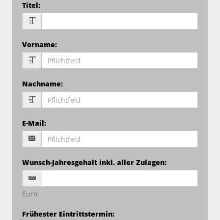
Titel
:
Vorname
:
Nachname
:
E-Mail
:
Wunsch-Jahresgehalt inkl. aller Zulagen
:
Euro
Frühester Eintrittstermin
: