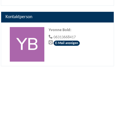
Kontaktperson
Yvonne Bold
:
06313668417
E-Mail anzeigen