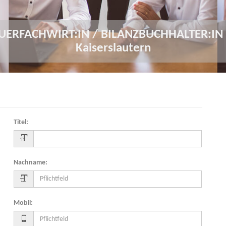
UERFACHWIRT:IN / BILANZBUCHHALTER:IN 
Kaiserslautern
Titel
:
Nachname
:
Mobil
: