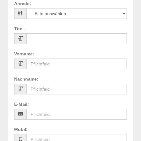
Anrede
:
Titel
:
Vorname
:
Nachname
:
E-Mail
:
Mobil
: