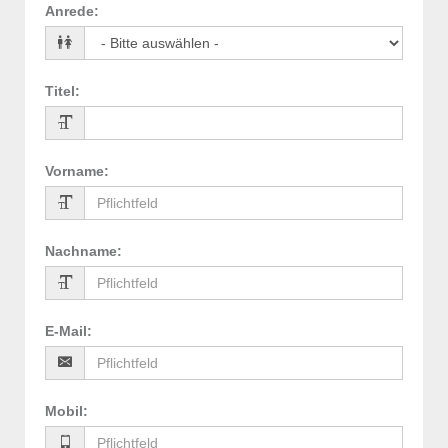
Anrede
:
Titel
:
Vorname
:
Nachname
:
E-Mail
:
Mobil
: