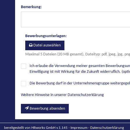
Bemerkung
:
Bewerbungsunterlagen
:
Datei auswählen
Maximal 5 Dateien (20 MB gesamt), Dateityp: pdf, jpeg, jpg, pn
Ich erlaube die Verwendung meiner gesamten Bewerbungsunte
Einwilligung ist mit Wirkung für die Zukunft widerruflich. (opti
Die Bewerbung darf in der Unternehmensgruppe weitergeg
Weitere Hinweise in unserer Datenschutzerklärung
Bewerbung absenden
bereitgestellt von
HRworks GmbH
v.1.145 -
Impressum
-
Datenschutzerklärung