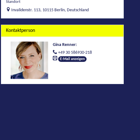
Standort
Invalidenstr. 113, 10115 Berlin, Deutschland
Kontaktperson
Gina Renner
:
+49 30 586930-218
E-Mail anzeigen