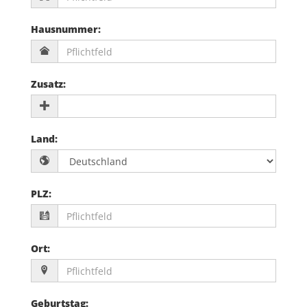
Hausnummer
:
Zusatz
:
Land
:
PLZ
:
Ort
:
Geburtstag
: