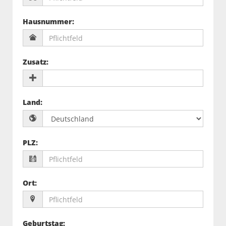
Hausnummer
:
Zusatz
:
Land
:
PLZ
:
Ort
:
Geburtstag
: