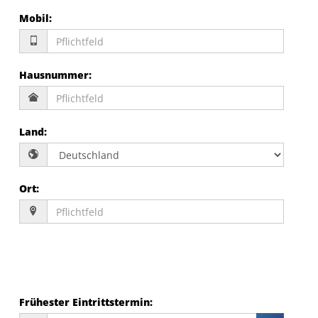
Mobil
:
Hausnummer
:
Land
:
Ort
:
Frühester Eintrittstermin
: