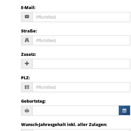
E-Mail
:
Straße
:
Zusatz
:
PLZ
:
Geburtstag
:
Wunsch-Jahresgehalt inkl. aller Zulagen
: