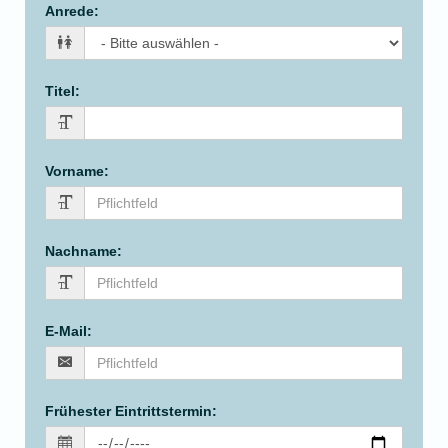
Anrede
:
Titel
:
Vorname
:
Nachname
:
E-Mail
:
Frühester Eintrittstermin
: