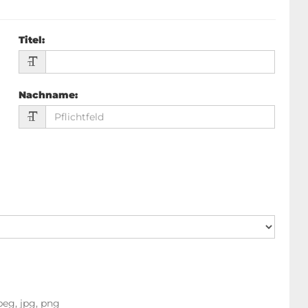
Titel
:
Nachname
:
peg, jpg, png