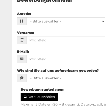
Anrede
:
Vorname
:
E-Mail
:
Wie sind Sie auf uns aufmerksam geworden?
Bewerbungsunterlagen
:
Datei auswählen
Maximal 5 Dateien (20 MB gesamt), Dateityp: pdf, j