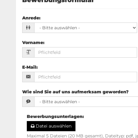
Anrede
:
Vorname
:
E-Mail
:
Wie sind Sie auf uns aufmerksam geworden?
Bewerbungsunterlagen
:
Datei auswählen
Maximal 5 Dateien (20 MB gesamt), Dateityp: pdf, j