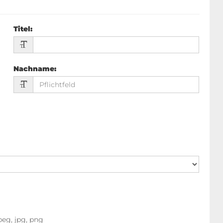
Titel
:
Nachname
:
peg, jpg, png