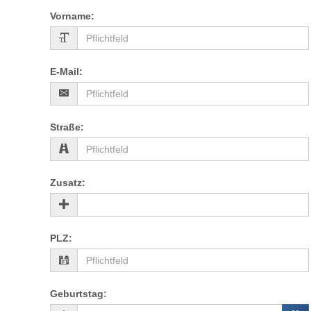
Vorname
:
E-Mail
:
Straße
:
Zusatz
:
PLZ
:
Geburtstag
: