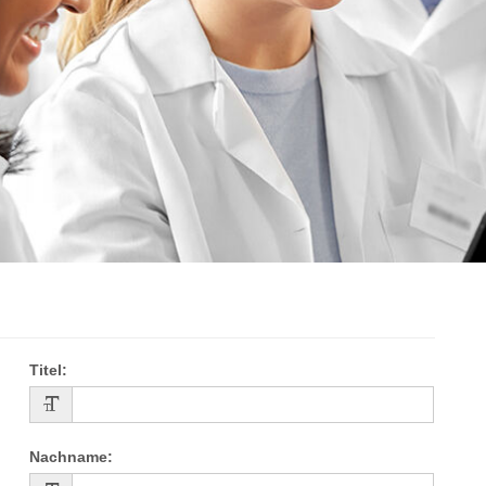
Titel
:
Nachname
: