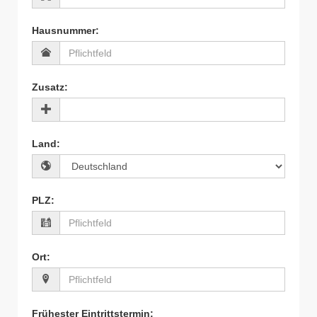
Hausnummer
:
Zusatz
:
Land
:
PLZ
:
Ort
:
Frühester Eintrittstermin
: