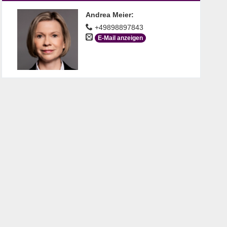
Andrea Meier
:
+49898897843
E-Mail anzeigen