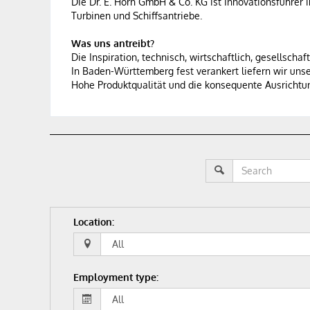
Die Dr. E. Horn GmbH & Co. KG ist Innovationsführer
Turbinen und Schiffsantriebe.
Was uns antreibt?
Die Inspiration, technisch, wirtschaftlich, gesellsch
In Baden-Württemberg fest verankert liefern wir uns
Hohe Produktqualität und die konsequente Ausrichtu
Location
:
Employment type
: