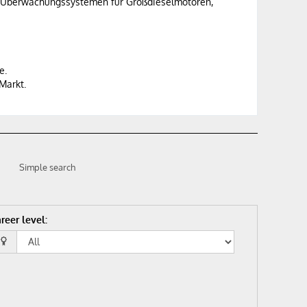
und Überwachungssystemen für Großdieselmotoren,
e.
Markt.
Simple search
reer level
: