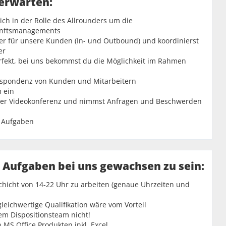
 erwarten:
ch in der Rolle des Allrounders um die
unftsmanagements
tner für unsere Kunden (In- und Outbound) und koordinierst
er
rfekt, bei uns bekommst du die Möglichkeit im Rahmen
rrespondenz von Kunden und Mitarbeitern
m ein
r per Videokonferenz und nimmst Anfragen und Beschwerden
e Aufgaben
n Aufgaben bei uns gewachsen zu sein:
tschicht von 14-22 Uhr zu arbeiten (genaue Uhrzeiten und
ichwertige Qualifikation wäre vom Vorteil
em Dispositionsteam nicht!
MS Office Produkten inkl. Excel