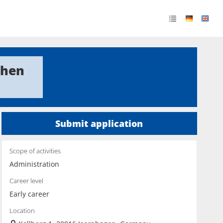
chen
Submit application
Scope of activities
Administration
Career level
Early career
Location