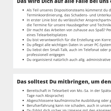
Das wird Dich auf alle Fälle bei uns
Als Teil unseres Dispositionsteams kümmerst du di
Terminkoordinierung, das Schadens- und Unterk
In erster Linie bist du verlässlicher Ansprechpar
die Termine für unsere Hausbegeher und Technik
Dir macht das Arbeiten von zuhause aus Spaß? Pe
eines Telearbeitsplatzes
Du bist verantwortlich für die Erstellung von Ko
Du pflegst alle wichtigen Daten in unser PC-Syste
Du liebst den Small-Talk, auch im Telefonat ode
professionell entgegen
Du organisierst natürlich auch allg. administrativ
Das solltest Du mitbringen, um de
Bereitschaft in Telearbeit von Mo.-Sa. in der Spä
Tage nach Absprache)
Abgeschlossene kaufmännische Ausbildung oder gle
Berufserfahrung kann nie schaden, auch in unser
Du fühlst dich sicher im Umgang mit den gängigen 