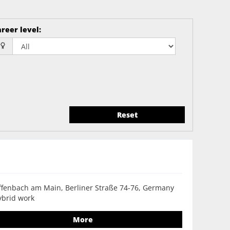
reer level
:
Reset
fenbach am Main, Berliner Straße 74-76, Germany
ybrid work
More