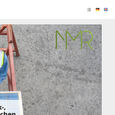
-,
ächen