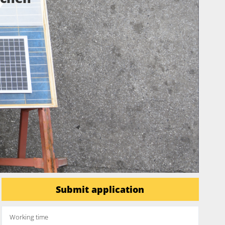
Submit application
Working time