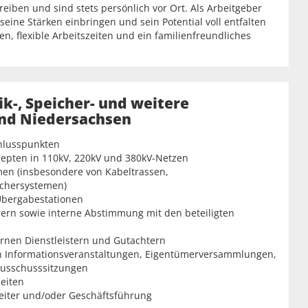
reiben und sind stets persönlich vor Ort. Als Arbeitgeber
eine Stärken einbringen und sein Potential voll entfalten
n, flexible Arbeitszeiten und ein familienfreundliches
k-, Speicher- und weitere
und Niedersachsen
hlusspunkten
epten in 110kV, 220kV und 380kV-Netzen
men (insbesondere von Kabeltrassen,
chersystemen)
Übergabestationen
rern sowie interne Abstimmung mit den beteiligten
ernen Dienstleistern und Gutachtern
n Informationsveranstaltungen, Eigentümerversammlungen,
Ausschusssitzungen
eiten
leiter und/oder Geschäftsführung