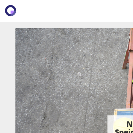
N
Spei