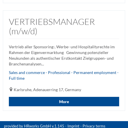
VERTRIEBSMANAGER
(m/w/d)
Vertrieb aller Sponsoring-, Werbe- und Hospitalityrechte im
Rahmen der Eigenvermarktung Gewinnung potenzieller
Neukunden als authentischer Erstkontakt Zielgruppen- und
Branchenanalysen...
Sales and commerce - Professional - Permanent employment -
Full time
Karlsruhe, Adenauerring 17, Germany
More
provided by
HRworks GmbH
v.1.145 -
Imprint
-
Privacy terms