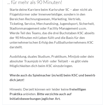
... für mehr als 90 Minuten!
Starte deine Karriere beim Karlsruher SC – aber nicht als
Flügelstürmer oder Innenverteidiger, sondern in den
Bereichen Rechnungswesen, Marketing, Vertrieb,
Ticketing, Service, Merchandising, Jugendsport, Sicherheit,
Stadionmanagement oder Facility Management u.v.m.
Werde Teil des Teams, das die drei Buchstaben KSC abseits
der 90 Minuten mit Leben füllt und die Basis für den
unternehmerischen Erfolg des Fußballunternehmens KSC
darstellt.
Ausbildung, duales Studium, Praktikum, Minijob oder dein
absoluter Traumjob in Voll- oder Teilzeit – es gibt viele
Möglichkeiten dich beim KSC einzubringen.
Werde auch du Spielmacher (m/w/d) beim KSC und bewirb
dich jetzt!
Hinweis: Derzeit können wir leider keine
freiwilligen
Praktika
anbieten.
Bitte verzichte auch auf
Initiativbewerbungen jeglicher Art.