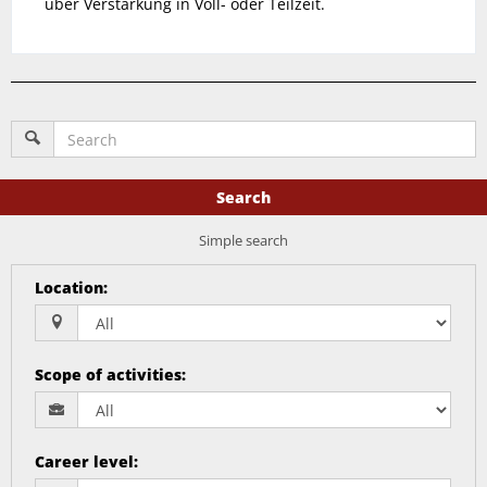
über Verstärkung in Voll- oder Teilzeit.
Search
Simple search
Location
:
Scope of activities
:
Career level
: