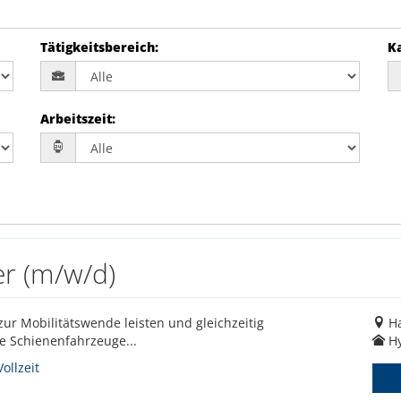
Tätigkeitsbereich
:
K
Arbeitszeit
:
r (m/w/d)
zur Mobilitätswende leisten und gleichzeitig
H
e Schienenfahrzeuge...
Hy
ollzeit