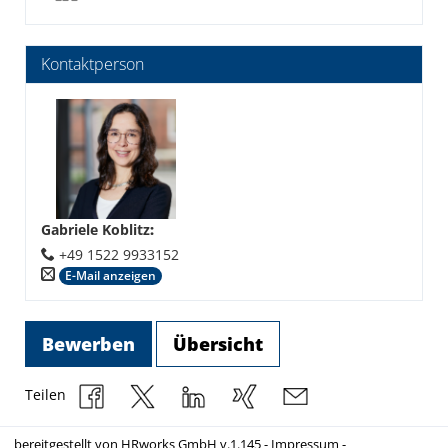
Kontaktperson
Gabriele Koblitz
:
+49 1522 9933152
E-Mail anzeigen
Bewerben
Übersicht
Teilen
bereitgestellt von
HRworks GmbH
v.1.145 -
Impressum
-