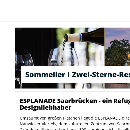
Sommelier I Zwei-Sterne-Re
ESPLANADE Saarbrücken - ein Refu
Designliebhaber
Umsäumt von großen Platanen liegt die ESPLANADE dire
Nauwieser Viertels, dem kulturellen Zentrum von Saarb
Gründerzeithaus, erbaut um 1890, vereinen sich stilvolle