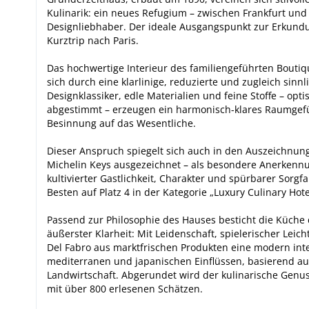
Kulinarik: ein neues Refugium – zwischen Frankfurt un
Designliebhaber. Der ideale Ausgangspunkt zur Erkundu
Kurztrip nach Paris.
Das hochwertige Interieur des familiengeführten Boutiqu
sich durch eine klarlinige, reduzierte und zugleich sin
Designklassiker, edle Materialien und feine Stoffe – opt
abgestimmt – erzeugen ein harmonisch-klares Raumgefü
Besinnung auf das Wesentliche.
Dieser Anspruch spiegelt sich auch in den Auszeichnu
Michelin Keys ausgezeichnet – als besondere Anerkennu
kultivierter Gastlichkeit, Charakter und spürbarer Sorg
Besten auf Platz 4 in der Kategorie „Luxury Culinary Ho
Passend zur Philosophie des Hauses besticht die Küche 
äußerster Klarheit: Mit Leidenschaft, spielerischer Leich
Del Fabro aus marktfrischen Produkten eine modern inter
mediterranen und japanischen Einflüssen, basierend au
Landwirtschaft. Abgerundet wird der kulinarische Genus
mit über 800 erlesenen Schätzen.