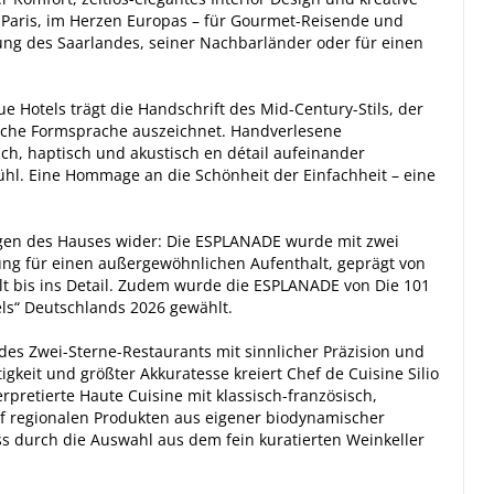
d Paris, im Herzen Europas – für Gourmet-Reisende und
ng des Saarlandes, seiner Nachbarländer oder für einen
e Hotels trägt die Handschrift des Mid-Century-Stils, der
nliche Formsprache auszeichnet. Handverlesene
isch, haptisch und akustisch en détail aufeinander
hl. Eine Hommage an die Schönheit der Einfachheit – eine
ngen des Hauses wider: Die ESPLANADE wurde mit zwei
ng für einen außergewöhnlichen Aufenthalt, geprägt von
falt bis ins Detail. Zudem wurde die ESPLANADE von Die 101
tels“ Deutschlands 2026 gewählt.
des Zwei-Sterne-Restaurants mit sinnlicher Präzision und
tigkeit und größter Akkuratesse kreiert Chef de Cuisine Silio
pretierte Haute Cuisine mit klassisch-französisch,
f regionalen Produkten aus eigener biodynamischer
s durch die Auswahl aus dem fein kuratierten Weinkeller