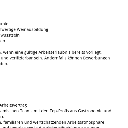
omie
hwertige Weinausbildung
ewusstsein
ten
h, wenn eine gültige Arbeitserlaubnis bereits vorliegt.
 und verifizierbar sein. Andernfalls können Bewerbungen
rden.
 Arbeitsvertrag
namischen Teams mit den Top-Profis aus Gastronomie und
ird
llen, familiären und wertschätzenden Arbeitsatmosphäre
 und Impulse sowie die aktive Mitwirkung an einem