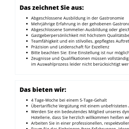
Das zeichnet Sie aus:
Abgeschlossene Ausbildung in der Gastronomie
Mehrjährige Erfahrung in der gehobenen Gastron
Abgeschlossene Sommelier-Ausbildung oder gleic
Gastgeberpersönlichkeit mit höchstem Qualitätsb
Teamfähigkeit und ein stilvolles, gepflegtes Auftre
Präzision und Leidenschaft für Exzellenz
Bitte beachten Sie: Eine Einstellung ist nur möglic
Zeugnisse und Qualifikationen müssen vollständig
im Auswahlprozess leider nicht berücksichtigt we
Das bieten wir:
4 Tage-Woche bei einem 5-Tage-Gehalt
Übertarifliche Vergütung mit einem unbefristeten
Werden Sie ein bedeutendes Mitglied unseres dy
Hotellerie, dass Sie herzlich willkommen heißen w
Arbeiten Sie in einer professionellen, respektvo
Raum für das Einbringen Ihrer Erfahrungen, Ideen