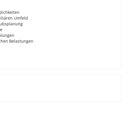
lichkeiten
iliären Umfeld
laubsplanung
te
hlungen
ichen Belastungen