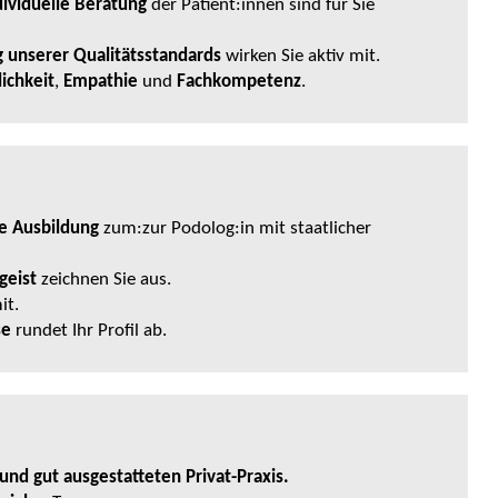
dividuelle Beratung
der Patient:innen sind für Sie
g unserer Qualitätsstandards
wirken Sie aktiv mit.
ichkeit
,
Empathie
und
Fachkompetenz
.
e Ausbildung
zum:zur Podolog:in mit staatlicher
geist
zeichnen Sie aus.
it.
se
rundet Ihr Profil ab.
nd gut ausgestatteten Privat-Praxis.