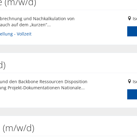
e (m/w/d)
e Abrechnung und Nachkalkulation von
Is
auch auf dem „kurzen“...
llung - Vollzeit
d)
 und den Backbone Ressourcen Disposition
Is
ung Projekt-Dokumentationen Nationale...
 (m/w/d)