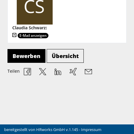
Claudia Schwarz
:
E-Mail anzeigen
Bewerben
Übersicht
Teilen
bereitgestellt von
HRworks GmbH
v.1.145 -
Impressum