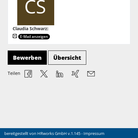
Claudia Schwarz
:
E-Mail anzeigen
Bewerben
Übersicht
Teilen
bereitgestellt von
HRworks GmbH
v.1.145 -
Impressum