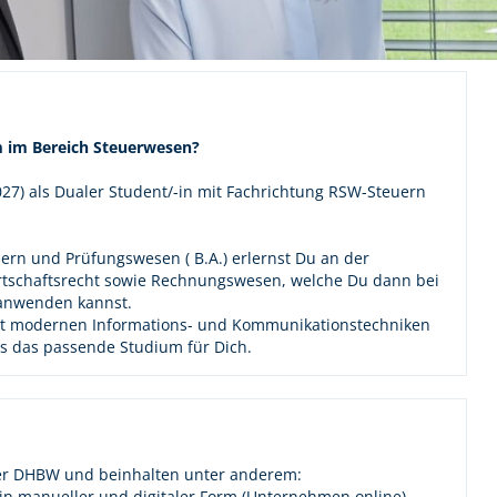
um im Bereich Steuerwesen?
027) als Dualer Student/-in mit Fachrichtung RSW-Steuern
ern und Prüfungswesen ( B.A.) erlernst Du an der
rtschaftsrecht sowie Rechnungswesen, welche Du dann bei
 anwenden kannst.
mit modernen Informations- und Kommunikationstechniken
das das passende Studium für Dich.
der DHBW und beinhalten unter anderem:
n manueller und digitaler Form (Unternehmen online)