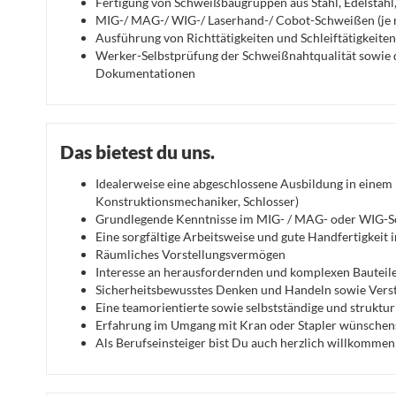
Fertigung von Schweißbaugruppen aus Stahl, Edelstahl
MIG-/ MAG-/ WIG-/ Laserhand-/ Cobot-Schweißen (je n
Ausführung von Richttätigkeiten und Schleiftätigkeiten
Werker-Selbstprüfung der Schweißnahtqualität sowie 
Dokumentationen
Das bietest du uns.
Idealerweise eine abgeschlossene Ausbildung in einem M
Konstruktionsmechaniker, Schlosser)
Grundlegende Kenntnisse im MIG- / MAG- oder WIG-
Eine sorgfältige Arbeitsweise und gute Handfertigkeit
Räumliches Vorstellungsvermögen
Interesse an herausfordernden und komplexen Bauteil
Sicherheitsbewusstes Denken und Handeln sowie Verstä
Eine teamorientierte sowie selbstständige und struktur
Erfahrung im Umgang mit Kran oder Stapler wünschen
Als Berufseinsteiger bist Du auch herzlich willkommen 