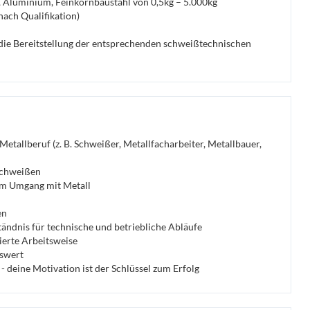
, Aluminium, Feinkornbaustahl von 0,5kg – 5.000kg
ach Qualifikation)
die Bereitstellung der entsprechenden schweißtechnischen
etallberuf (z. B. Schweißer, Metallfacharbeiter, Metallbauer,
Schweißen
 im Umgang mit Metall
en
ndnis für technische und betriebliche Abläufe
ierte Arbeitsweise
swert
- deine Motivation ist der Schlüssel zum Erfolg