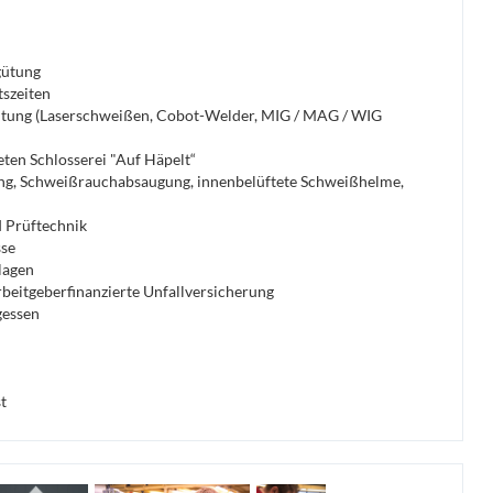
gütung
tszeiten
htung (Laserschweißen, Cobot-Welder, MIG / MAG / WIG
ten Schlosserei "Auf Häpelt“
ung, Schweißrauchabsaugung, innenbelüftete Schweißhelme,
 Prüftechnik
sse
lagen
rbeitgeberfinanzierte Unfallversicherung
gessen
t