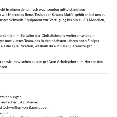
feld in einem dynamisch wachsenden mittelständigen
wie Mercedes Benz, Tesla oder Krauss Maffei gehören bei uns zu
rnstes Schweiß-Equipment zur Verfügung bis hin zu 3D Modellen,
ersönlich im Zeitalter der Digitalisierung weiterentwickeln
nges motiviertes Team, das in den nächsten Jahren noch Einiges
als die Qualifikation, weshalb du auch als Quereinsteiger
ren wir inzwischen zu den größten Arbeitgebern im Herzen des
hsen.
gszeichnungen
nd einfacher CAD-Viewer)
 Heftschweißen von Baugruppen)
fgaben