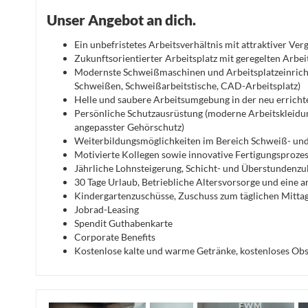
Unser Angebot an dich.
Ein unbefristetes Arbeitsverhältnis mit attraktiver Ver
Zukunftsorientierter Arbeitsplatz mit geregelten Arbei
Modernste Schweißmaschinen und Arbeitsplatzeinric
Schweißen, Schweißarbeitstische, CAD-Arbeitsplatz)
Helle und saubere Arbeitsumgebung in der neu errichte
Persönliche Schutzausrüstung (moderne Arbeitskleid
angepasster Gehörschutz)
Weiterbildungsmöglichkeiten im Bereich Schweiß- und
Motivierte Kollegen sowie innovative Fertigungsproze
Jährliche Lohnsteigerung, Schicht- und Überstundenzu
30 Tage Urlaub, Betriebliche Altersvorsorge und eine a
Kindergartenzuschüsse, Zuschuss zum täglichen Mitta
Jobrad-Leasing
Spendit Guthabenkarte
Corporate Benefits
Kostenlose kalte und warme Getränke, kostenloses Obs