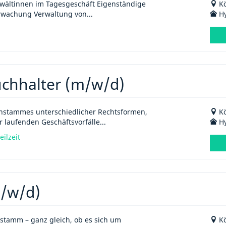
wältinnen im Tagesgeschäft Eigenständige
Kö
rwachung Verwaltung von...
Hy
uchhalter (m/w/d)
stammes unterschiedlicher Rechtsformen,
Kö
laufenden Geschäftsvorfälle...
Hy
eilzeit
m/w/d)
stamm – ganz gleich, ob es sich um
Kö