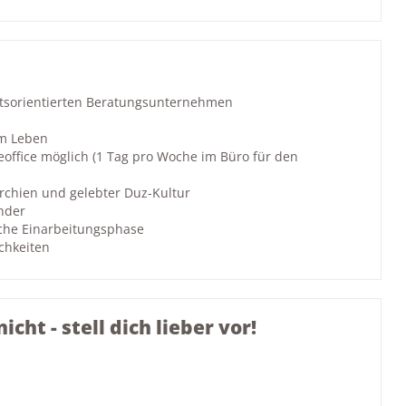
nftsorientierten Beratungsunternehmen
em Leben
eoffice möglich (1 Tag pro Woche im Büro für den
rchien und gelebter Duz-Kultur
nder
che Einarbeitungsphase
chkeiten
icht - stell dich lieber vor!