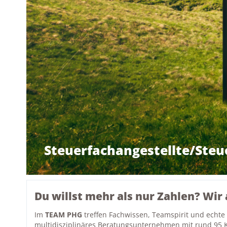
Steuerfachangestellte/Steu
Du willst mehr als nur Zahlen? Wir 
Im
TEAM PHG
treffen Fachwissen, Teamspirit und echte
multidisziplinäres Beratungsunternehmen mit rund 95 