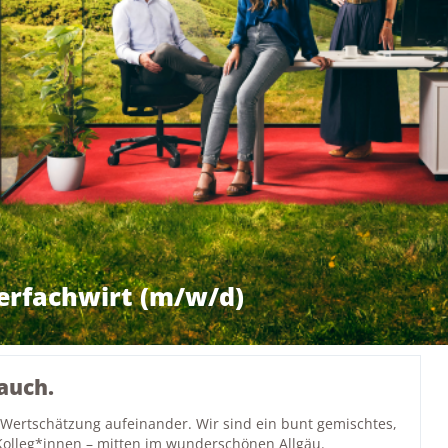
erfachwirt (m/w/d)
auch.
 Wertschätzung aufeinander. Wir sind ein bunt gemischtes,
Kolleg*innen – mitten im wunderschönen Allgäu.