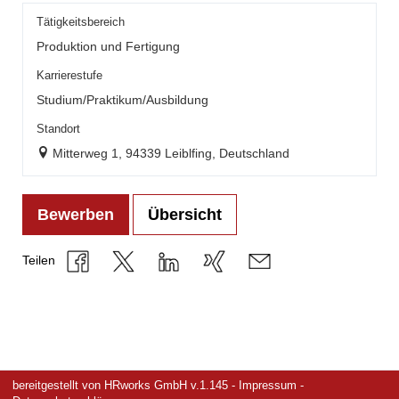
Tätigkeitsbereich
Produktion und Fertigung
Karrierestufe
Studium/Praktikum/Ausbildung
Standort
Mitterweg 1, 94339 Leiblfing, Deutschland
Bewerben
Übersicht
Teilen
bereitgestellt von
HRworks GmbH
v.1.145 -
Impressum
-