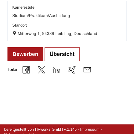
Karrierestufe
Studium/Praktikum/Ausbildung
Standort
Mitterweg 1, 94339 Leiblfing, Deutschland
Bewerben
Übersicht
Teilen
bereitgestellt von
HRworks GmbH
v.1.145 -
Impressum
-