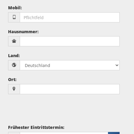
Mobil
:
Hausnummer
:
Land
:
Ort
:
Frühester Eintrittstermin
: