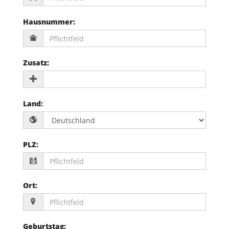
Hausnummer
:
Zusatz
:
Land
:
PLZ
:
Ort
:
Geburtstag
: