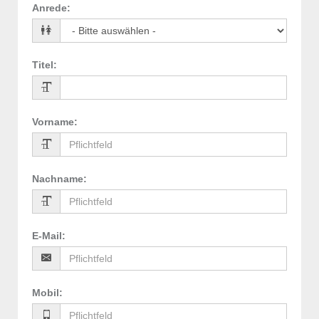
Anrede
:
Titel
:
Vorname
:
Nachname
:
E-Mail
:
Mobil
: