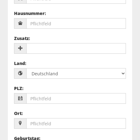
Hausnummer
:
Zusatz
:
Land
:
PLZ
:
Ort
:
Geburtstag
: