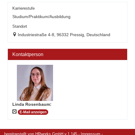
Karrierestufe
Studium/Praktikum/Ausbildung
Standort
Industriestraße 4-8, 96332 Pressig, Deutschland
Kontaktperson
Linda Rosenbaum
:
E-Mail anzeigen
bereitgestellt von
HRworks GmbH
v.1.145 -
Impressum
-